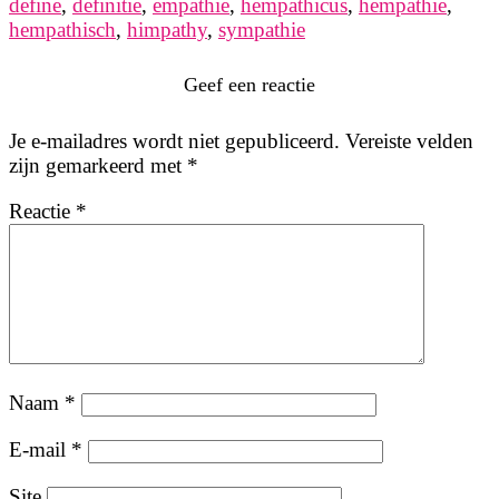
define
,
definitie
,
empathie
,
hempathicus
,
hempathie
,
hempathisch
,
himpathy
,
sympathie
Geef een reactie
Je e-mailadres wordt niet gepubliceerd.
Vereiste velden
zijn gemarkeerd met
*
Reactie
*
Naam
*
E-mail
*
Site