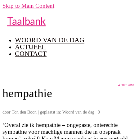
Skip to Main Content
Taalbank
WOORD VAN DE DAG
ACTUEEL
CONTACT
4
OKT 2018
hempathie
door
Ton den Boon
|
geplaatst in:
Woord van de dag
|
0
‘Overal zie ik hempathie – ongepaste, onterechte
sympathie voor machtige mannen die in opspraak
komen’, schrijft Kate Manne vandaag in een vertaald