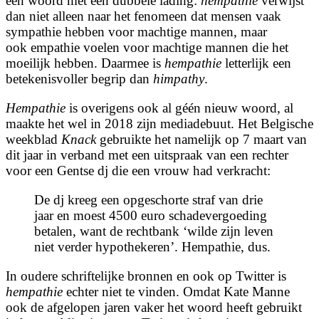
een woord met een dubbele lading:
hempathie
verwijst
dan niet alleen naar het fenomeen dat mensen vaak
sympathie hebben voor machtige mannen, maar
ook empathie voelen voor machtige mannen die het
moeilijk hebben. Daarmee is
hempathie
letterlijk een
betekenisvoller begrip dan
himpathy
.
Hempathie
is overigens ook al géén nieuw woord, al
maakte het wel in 2018 zijn mediadebuut. Het Belgische
weekblad
Knack
gebruikte het namelijk op 7 maart van
dit jaar in verband met een uitspraak van een rechter
voor een Gentse dj die een vrouw had verkracht:
De dj kreeg een opgeschorte straf van drie
jaar en moest 4500 euro schadevergoeding
betalen, want de rechtbank ‘wilde zijn leven
niet verder hypothekeren’.
Hempathie,
dus.
In oudere schriftelijke bronnen en ook op Twitter is
hempathie
echter niet te vinden. Omdat Kate Manne
ook de afgelopen jaren vaker het woord heeft gebruikt