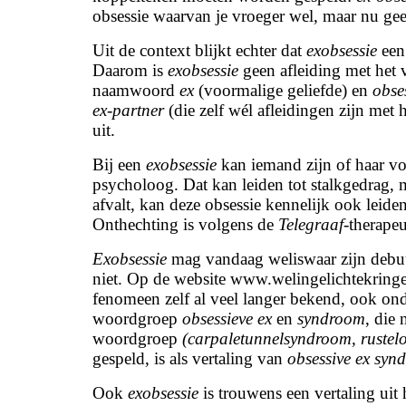
obsessie waarvan je vroeger wel, maar nu gee
Uit de context blijkt echter dat
exobsessie
een 
Daarom is
exobsessie
geen afleiding met het
naamwoord
ex
(voormalige geliefde) en
obse
ex-partner
(die zelf wél afleidingen zijn met
uit.
Bij een
exobsessie
kan iemand zijn of haar voor
psycholoog. Dat kan leiden tot stalkgedrag, ma
afvalt, kan deze obsessie kennelijk ook leiden 
Onthechting is volgens de
Telegraaf
-therape
Exobsessie
mag vandaag weliswaar zijn debu
niet. Op de website www.welingelichtekringen
fenomeen zelf al veel langer bekend, ook o
woordgroep
obsessieve ex
en
syndroom
, die
woordgroep
(carpaletunnelsyndroom, ruste
gespeld, is als vertaling van
obsessive ex sy
Ook
exobsessie
is trouwens een vertaling uit