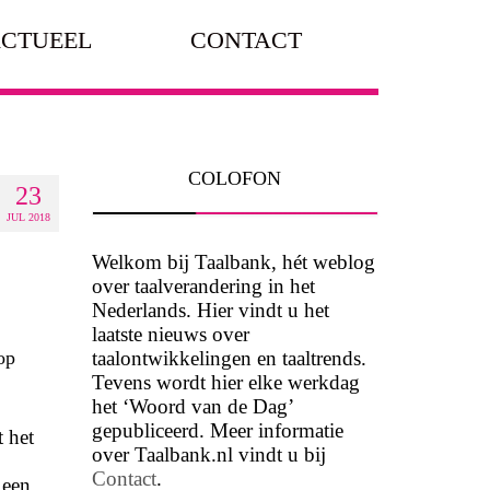
CTUEEL
CONTACT
COLOFON
23
JUL 2018
Welkom bij Taalbank, hét weblog
over taalverandering in het
Nederlands. Hier vindt u het
laatste nieuws over
taalontwikkelingen en taaltrends.
op
Tevens wordt hier elke werkdag
het ‘Woord van de Dag’
gepubliceerd. Meer informatie
t het
over Taalbank.nl vindt u bij
Contact
.
 een