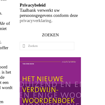
Privacybeleid
Taalbank verwerkt uw
s.
persoonsgegevens conform deze
g
privacyverklaring
.
fde
of
niet
ZOEKEN
-
Zoeken
offer
naar:
oord
is het
 de
t een
d wordt
en