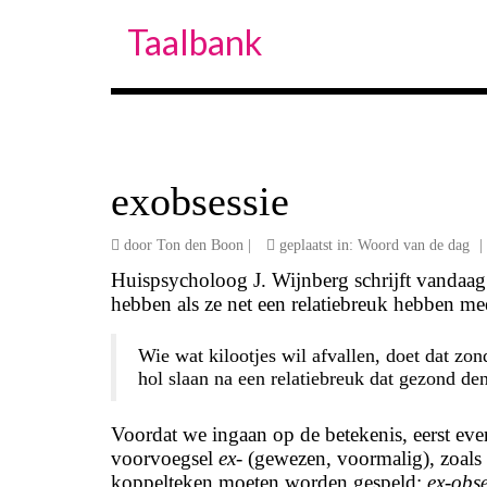
Taalbank
exobsessie
door
Ton den Boon
|
geplaatst in:
Woord van de dag
|
Huispsycholoog J. Wijnberg schrijft vandaag
hebben als ze net een relatiebreuk hebben m
Wie wat kilootjes wil afvallen, doet dat zo
hol slaan na een relatiebreuk dat gezond de
Voordat we ingaan op de betekenis, eerst even
voorvoegsel
ex-
(gewezen, voormalig), zoals
koppelteken moeten worden gespeld:
ex-obse