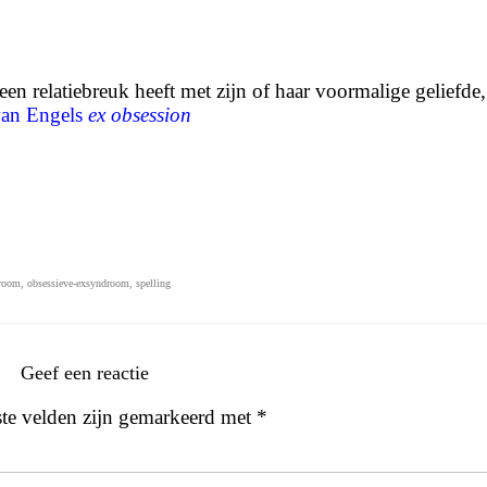
een relatiebreuk heeft met zijn of haar voormalige geliefde,
 van Engels
ex obsession
droom
,
obsessieve-exsyndroom
,
spelling
Geef een reactie
ste velden zijn gemarkeerd met
*