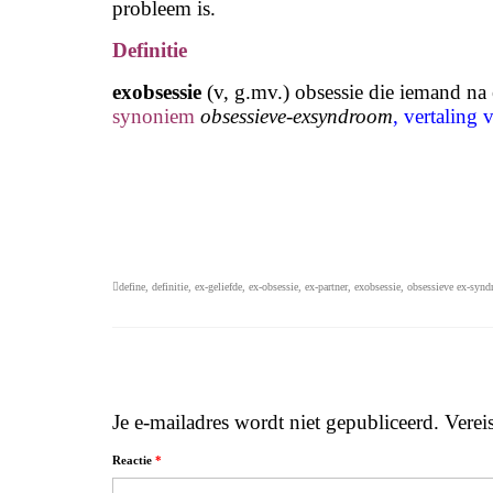
probleem is.
Definitie
exobsessie
(v, g.mv.) obsessie die iemand na 
synoniem
obsessieve-exsyndroom
, vertaling
define
,
definitie
,
ex-geliefde
,
ex-obsessie
,
ex-partner
,
exobsessie
,
obsessieve ex-syn
Je e-mailadres wordt niet gepubliceerd.
Verei
Reactie
*