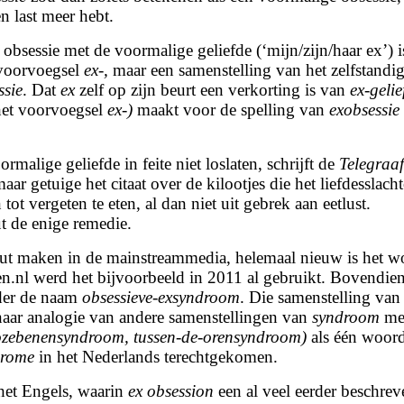
n last meer hebt.
obsessie met de voormalige geliefde (‘mijn/zijn/haar ex’) i
 voorvoegsel
ex-,
maar een samenstelling van het zelfstandi
ssie
. Dat
ex
zelf op zijn beurt een verkorting is van
ex-gelie
 het voorvoegsel
ex-)
maakt voor de spelling van
exobsessie
malige geliefde in feite niet loslaten, schrijft de
Telegraaf
ar getuige het citaat over de kilootjes die het liefdesslacht
tot vergeten te eten, al dan niet uit gebrek aan eetlust.
ut de enige remedie.
ut maken in de mainstreammedia, helemaal nieuw is het w
.nl werd het bijvoorbeeld in 2011 al gebruikt. Bovendien 
nder de naam
obsessieve-exsyndroom
. Die samenstelling van
 naar analogie van andere samenstellingen van
syndroom
me
lozebenensyndroom, tussen-de-orensyndroom)
als één woor
ndrome
in het Nederlands terechtgekomen.
 het Engels, waarin
ex obsession
een al veel eerder beschrev