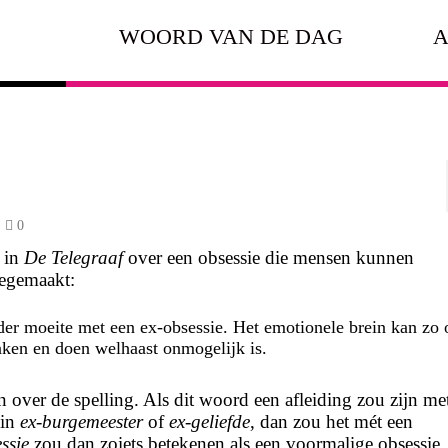
WOORD VAN DE DAG
A
0
 in
De Telegraaf
over een obsessie die mensen kunnen
eegemaakt:
nder moeite met een
ex-obsessie
. Het emotionele brein kan zo 
nken en doen welhaast onmogelijk is.
 over de spelling. Als dit woord een afleiding zou zijn me
 in
ex-burgemeester
of
ex-geliefde
, dan zou het mét een
ssie
zou dan zoiets betekenen als een voormalige obsessie,