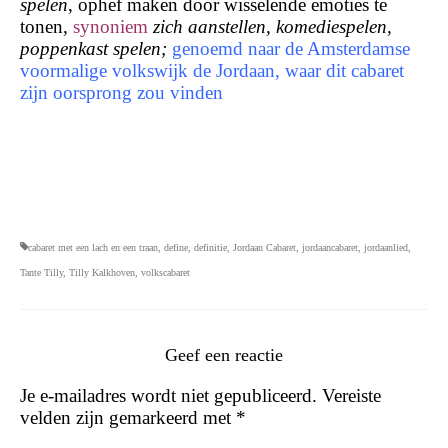
spelen
, ophef maken door wisselende emoties te
tonen,
synoniem
zich aanstellen, komediespelen,
poppenkast spelen;
ge­noemd naar de Am­ster­dam­se
voor­ma­li­ge volks­wijk
de
Jor­daan, waar dit cabaret
zijn oorsprong zou vinden
cabaret met een lach en een traan
,
define
,
definitie
,
Jordaan Cabaret
,
jordaancabaret
,
jordaanlied
,
Tante Tilly
,
Tilly Kalkhoven
,
volkscabaret
Geef een reactie
Je e-mailadres wordt niet gepubliceerd.
Vereiste
velden zijn gemarkeerd met
*