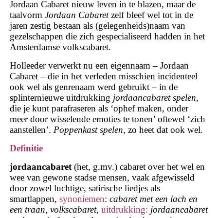
Jordaan Cabaret nieuw leven in te blazen, maar de
taalvorm
Jordaan Cabaret
zelf bleef wel tot in de
jaren zestig bestaan als (gelegenheids)naam van
gezelschappen die zich gespecialiseerd hadden in het
Amsterdamse volkscabaret.
Holleeder verwerkt nu een eigennaam – Jordaan
Cabaret – die in het verleden misschien incidenteel
ook wel als genrenaam werd gebruikt – in de
splinternieuwe uitdrukking
jordaancabaret spelen
,
die je kunt parafraseren als ‘ophef maken, onder
meer door wisselende emoties te tonen’ oftewel ‘zich
aanstellen’.
Poppenkast spelen
, zo heet dat ook wel.
Definitie
jordaancabaret
(het, g.mv.) cabaret over het wel en
wee van gewone stadse mensen, vaak afgewisseld
door zowel luchtige, satirische liedjes als
smartlappen,
synoniemen
:
cabaret met een lach en
een traan, volkscabaret,
uitdrukking:
jordaancabaret