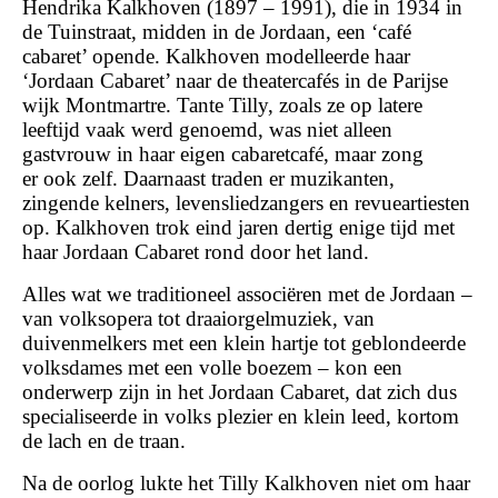
Hendrika Kalkhoven (1897 – 1991), die in 1934 in
de Tuinstraat, midden in de Jordaan, een ‘café
cabaret’ opende. Kalkhoven modelleerde haar
‘Jordaan Cabaret’ naar de theatercafés in de Parijse
wijk Montmartre. Tante Tilly, zoals ze op latere
leeftijd vaak werd genoemd, was niet alleen
gastvrouw in haar eigen cabaretcafé, maar zong
er ook zelf. Daarnaast traden er muzikanten,
zingende kelners, levensliedzangers en revueartiesten
op. Kalkhoven trok eind jaren dertig enige tijd met
haar Jordaan Cabaret rond door het land.
Alles wat we traditioneel associëren met de Jordaan –
van volksopera tot draaiorgelmuziek, van
duivenmelkers met een klein hartje tot geblondeerde
volksdames met een volle boezem – kon een
onderwerp zijn in het Jordaan Cabaret, dat zich dus
specialiseerde in volks plezier en klein leed, kortom
de lach en de traan.
Na de oorlog lukte het Tilly Kalkhoven niet om haar