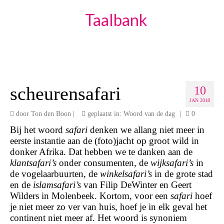
Taalbank
scheurensafari
10
JAN 2018
door
Ton den Boon
|
geplaatst in:
Woord van de dag
|
0
Bij het woord
safari
denken we allang niet meer in
eerste instantie aan de (foto)jacht op groot wild in
donker Afrika. Dat hebben we te danken aan de
klantsafari’s
onder consumenten, de
wijksafari’s
in
de vogelaarbuurten, de
winkelsafari’s
in de grote stad
en de
islamsafari’s
van Filip DeWinter en Geert
Wilders in Molenbeek. Kortom, voor een
safari
hoef
je niet meer zo ver van huis, hoef je in elk geval het
continent niet meer af. Het woord is synoniem