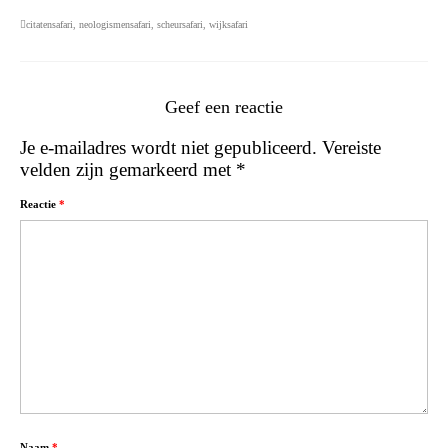
citatensafari
,
neologismensafari
,
scheursafari
,
wijksafari
Geef een reactie
Je e-mailadres wordt niet gepubliceerd.
Vereiste
velden zijn gemarkeerd met
*
Reactie
*
Naam
*