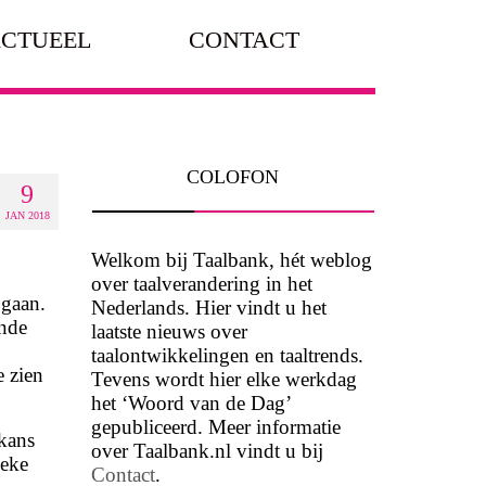
CTUEEL
CONTACT
COLOFON
9
JAN 2018
Welkom bij Taalbank, hét weblog
over taalverandering in het
 gaan.
Nederlands. Hier vindt u het
ende
laatste nieuws over
taalontwikkelingen en taaltrends.
e zien
Tevens wordt hier elke werkdag
het ‘Woord van de Dag’
gepubliceerd. Meer informatie
 kans
over Taalbank.nl vindt u bij
ieke
Contact
.