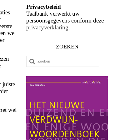
Privacybeleid
aties
Taalbank verwerkt uw
t
persoonsgegevens conform deze
eerste
privacyverklaring
.
eren we
er
ZOEKEN
ezen
Zoeken
e
naar:
t juiste
niet
het wel