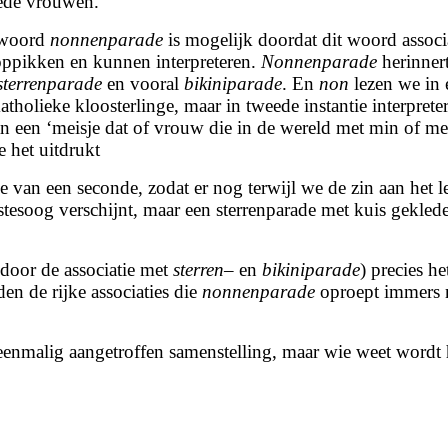
lede vrouwen.
e woord
nonnenparade
is mogelijk doordat dit woord associ
oppikken en kunnen interpreteren.
Nonnenparade
herinner
sterrenparade
en vooral
bikiniparade
. En
non
lezen we in 
tholieke kloosterlinge, maar in tweede instantie interpret
van een ‘meisje dat of vrouw die in de wereld met min of me
e het uitdrukt
e van een seconde, zodat er nog terwijl we de zin aan het l
tesoog verschijnt, maar een sterrenparade met kuis gekled
door de associatie met
sterren
– en
bikiniparade
) precies he
en de rijke associaties die
nonnenparade
oproept immers 
enmalig aangetroffen samenstelling, maar wie weet wordt 