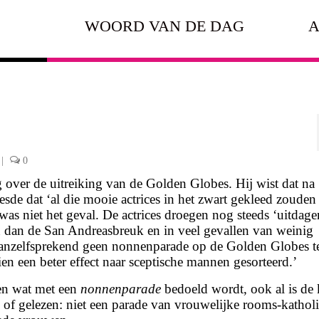
WOORD VAN DE DAG
A
|
0
 over de uitreiking van de Golden Globes. Hij wist dat na
sde dat ‘al die mooie actrices in het zwart gekleed zouden
as niet het geval. De actrices droegen nog steeds ‘uitdag
n dan de San Andreasbreuk en in veel gevallen van weinig
f vanzelfsprekend geen nonnenparade op de Golden Globes t
n een beter effect naar sceptische mannen gesorteerd.’
een wat met een
nonnenparade
bedoeld wordt, ook al is de
 of gelezen: niet een parade van vrouwelijke rooms-kathol