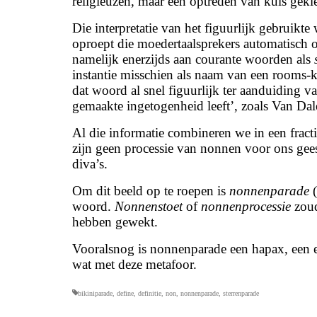
religieuzen, maar een optreden van kuis gek
Die interpretatie van het figuurlijk gebruikt
oproept die moedertaalsprekers automatisch 
namelijk enerzijds aan courante woorden als
instantie misschien als naam van een rooms-ka
dat woord al snel figuurlijk ter aanduiding 
gemaakte ingetogenheid leeft’, zoals Van Dal
Al die informatie combineren we in een fracti
zijn geen processie van nonnen voor ons gees
diva’s.
Om dit beeld op te roepen is
nonnenparade
(
woord.
Nonnenstoet
of
nonnenprocessie
zoud
hebben gewekt.
Vooralsnog is nonnenparade een hapax, een e
wat met deze metafoor.
bikiniparade
,
define
,
definitie
,
non
,
nonnenparade
,
sterrenparade