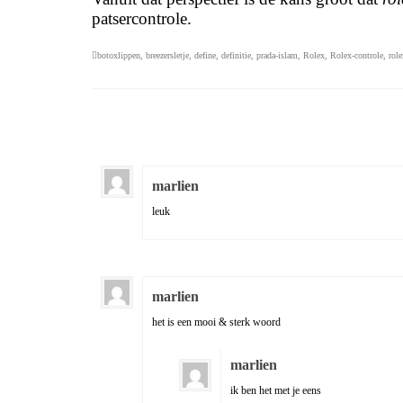
patsercontrole.
botoxlippen
,
breezersletje
,
define
,
definitie
,
prada-islam
,
Rolex
,
Rolex-controle
,
role
marlien
leuk
marlien
het is een mooi & sterk woord
marlien
ik ben het met je eens