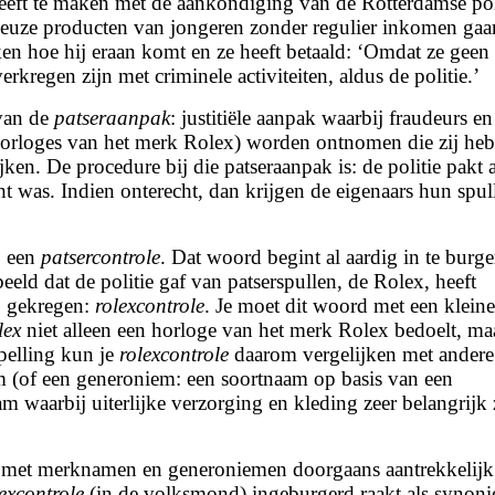
eft te maken met de aankondiging van de Rotterdamse pol
ueuze producten van jongeren zonder regulier inkomen gaa
ken hoe hij eraan komt en ze heeft betaald: ‘Omdat ze geen
regen zijn met criminele activiteiten, aldus de politie.’
 van de
patseraanpak
: justitiële aanpak waarbij fraudeurs en
 horloges van het merk Rolex) worden ontnomen die zij he
jken. De procedure bij die patseraanpak is: de politie pakt a
cht was. Indien onterecht, dan krijgen de eigenaars hun spul
3 een
patsercontrole
. Dat woord begint al aardig in te burge
eeld dat de politie gaf van patserspullen, de Rolex, heeft
j gekregen:
rolexcontrole
. Je moet dit woord met een kleine 
lex
niet alleen een horloge van het merk Rolex bedoelt, ma
spelling kun je
rolexcontrole
daarom vergelijken met andere
(of een generoniem: een soortnaam op basis van een
m waarbij uiterlijke verzorging en kleding zeer belangrijk z
n met merknamen en generoniemen doorgaans aantrekkelijk
excontrole
(in de volksmond) ingeburgerd raakt als synon