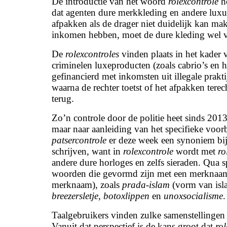
De introductie van het woord
rolexcontrole
he
dat agenten dure merkkleding en andere lux
afpakken als de drager niet duidelijk kan ma
inkomen hebben, moet de dure kleding wel verk
De
rolexcontroles
vinden plaats in het kader
criminelen luxeproducten (zoals cabrio’s en
gefinancierd met inkomsten uit illegale prakti
waarna de rechter toetst of het afpakken tere
terug.
Zo’n controle door de politie heet sinds 201
maar naar aanleiding van het specifieke voorb
patsercontrole
er deze week een synoniem bi
schrijven, want in
rolexcontrole
wordt met
ro
andere dure horloges en zelfs sieraden. Qua 
woorden die gevormd zijn met een merknaam 
merknaam), zoals
prada-islam
(vorm van isla
breezersletje, botoxlippen
en
unoxsocialisme
.
Taalgebruikers vinden zulke samenstellinge
Vanuit dat perspectief is de kans groot dat
rol