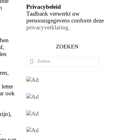
itie
Privacybeleid
n
Taalbank verwerkt uw
persoonsgegevens conform deze
privacyverklaring
.
bben
ZOEKEN
f,
len
Zoeken
naar:
ren,
letter
ar ook
ijn),
.
iem van