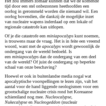
Het zou immers zomaar kunnen dat we de komende
tijd door een stel onbezonnen heethoofden een
oorlog in gerommeld worden die niemand wil. Een
oorlog bovendien, die dankzij de mogelijke inzet
van nucleaire wapens inderdaad op een lokale of
regionale catastrofe kan uitlopen.
Of je die catastrofe een
miniapocalyps
kunt noemen,
is trouwens maar de vraag. Het is in feite een vreemd
woord, want met de
apocalyps
wordt gewoonlijk de
ondergang van de wereld bedoeld. Is
een
miniapocalyps
dan de ondergang van een deel
van de wereld? Of juist de ondergang op beperkte
schaal van onze beschaving?
Hoewel er ook in buitenlandse media nogal wat
apocalyptische voorspellingen te lezen zijn, valt het
aantal voor de hand liggende neologismen voor een
grootschalige nucleaire crisis rond het Koreaanse
schiereiland nog mee.
Nucleocalypse,
Nukecalypse
en
Nucleogeddon
(nucleair