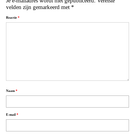
Je e-mailadres wordt niet gepubliceerd.
Vereiste
velden zijn gemarkeerd met
*
Reactie
*
Naam
*
E-mail
*