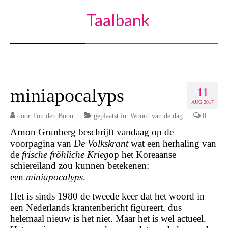
Taalbank
miniapocalyps
11
AUG 2017
door
Ton den Boon
|
geplaatst in:
Woord van de dag
|
0
Arnon Grunberg beschrijft vandaag op de
voorpagina van
De Volkskrant
wat een herhaling van
de
frische fröhliche Krieg
op het Koreaanse
schiereiland zou kunnen betekenen:
een
miniapocalyps
.
Het is sinds 1980 de tweede keer dat het woord in
een Nederlands krantenbericht figureert, dus
helemaal nieuw is het niet. Maar het is wel actueel.