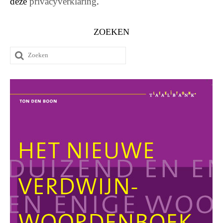
deze
privacyverklaring
.
ZOEKEN
Zoeken
naar: