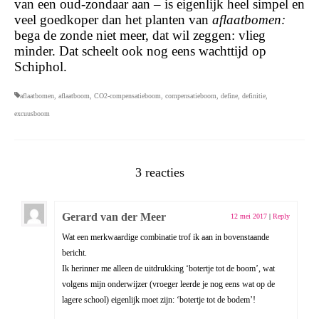
van een oud-zondaar aan – is eigenlijk heel simpel en
veel goedkoper dan het planten van
aflaatbomen:
bega de zonde niet meer, dat wil zeggen: vlieg
minder. Dat scheelt ook nog eens wachttijd op
Schiphol.
aflaatbomen
,
aflaatboom
,
CO2-compensatieboom
,
compensatieboom
,
define
,
definitie
,
excuusboom
3 reacties
Gerard van der Meer
12 mei 2017
|
Reply
Wat een merkwaardige combinatie trof ik aan in bovenstaande
bericht.
Ik herinner me alleen de uitdrukking ‘botertje tot de boom’, wat
volgens mijn onderwijzer (vroeger leerde je nog eens wat op de
lagere school) eigenlijk moet zijn: ‘botertje tot de bodem’!