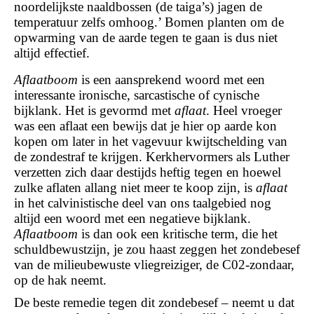
noordelijkste naaldbossen (de taiga’s) jagen de
temperatuur zelfs omhoog.’ Bomen planten om de
opwarming van de aarde tegen te gaan is dus niet
altijd effectief.
Aflaatboom
is een aansprekend woord met een
interessante ironische, sarcastische of cynische
bijklank. Het is gevormd met
aflaat
. Heel vroeger
was een aflaat een bewijs dat je hier op aarde kon
kopen om later in het vagevuur kwijtschelding van
de zondestraf te krijgen. Kerkhervormers als Luther
verzetten zich daar destijds heftig tegen en hoewel
zulke aflaten allang niet meer te koop zijn, is
aflaat
in het calvinistische deel van ons taalgebied nog
altijd een woord met een negatieve bijklank.
Aflaatboom
is dan ook een kritische term, die het
schuldbewustzijn, je zou haast zeggen het zondebesef
van de milieubewuste vliegreiziger, de C02-zondaar,
op de hak neemt.
De beste remedie tegen dit zondebesef – neemt u dat