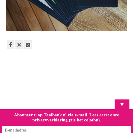
▼
Abonneer u op Taalbank.nl via e-mail. Lees eerst onze
privacyverklaring (zie het colofon).