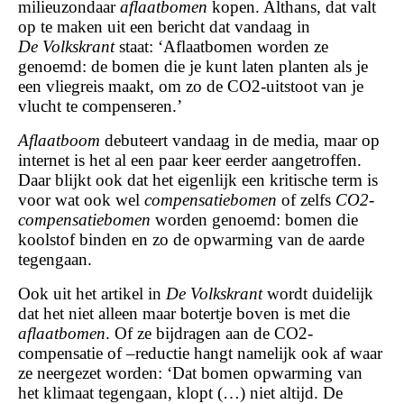
milieuzondaar
aflaatbomen
kopen. Althans, dat valt
op te maken uit een bericht dat vandaag in
De Volkskrant
staat: ‘Aflaatbomen worden ze
genoemd: de bomen die je kunt laten planten als je
een vliegreis maakt, om zo de CO2-uitstoot van je
vlucht te compenseren.’
Aflaatboom
debuteert vandaag in de media, maar op
internet is het al een paar keer eerder aangetroffen.
Daar blijkt ook dat het eigenlijk een kritische term is
voor wat ook wel
compensatiebomen
of zelfs
CO2-
compensatiebomen
worden genoemd: bomen die
koolstof binden en zo de opwarming van de aarde
tegengaan.
Ook uit het artikel in
De Volkskrant
wordt duidelijk
dat het niet alleen maar botertje boven is met die
aflaatbomen
. Of ze bijdragen aan de CO2-
compensatie of –reductie hangt namelijk ook af waar
ze neergezet worden: ‘Dat bomen opwarming van
het klimaat tegengaan, klopt (…) niet altijd. De