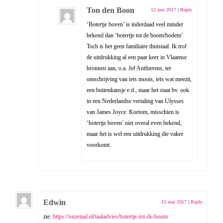
Ton den Boon
12 mei 2017
|
Reply
‘Botertje boven’ is inderdaad veel minder
bekend dan ‘botertje tot de boom/bodem’.
Toch is het geen familiaire thuistaal. Ik trof
de uitdrukking al een paar keer in Vlaamse
bronnen aan, o.a. Jef Anthierens, ter
omschrijving van iets moois, iets wat meezit,
een buitenkansje e.d., maar het staat bv. ook
in een Nederlandse vertaling van Ulysses
van James Joyce. Kortom, misschien is
‘botertje boven’ niet overal even bekend,
maar het is wel een uitdrukking die vaker
voorkomt.
Edwin
15 mei 2017
|
Reply
zie:
https://onzetaal.nl/taaladvies/botertje-tot-de-boom