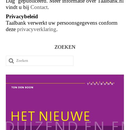
Dag’ gepubliceerd. Meer informatie over Taalbank.nl
vindt u bij
Contact
.
Privacybeleid
Taalbank verwerkt uw persoonsgegevens conform
deze
privacyverklaring
.
ZOEKEN
Zoeken
naar: