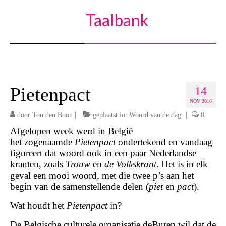
Taalbank
Pietenpact
14
NOV 2016
door
Ton den Boon
|
geplaatst in:
Woord van de dag
|
0
Afgelopen week werd in België
het zogenaamde
Pietenpact
ondertekend en vandaag
figureert dat woord ook in een paar Nederlandse
kranten, zoals
Trouw
en
de Volkskrant
. Het is in elk
geval een mooi woord, met die twee p’s aan het
begin van de samenstellende delen (
piet
en
pact
).
Wat houdt het
Pietenpact
in?
De Belgische culturele organisatie deBuren wil dat de