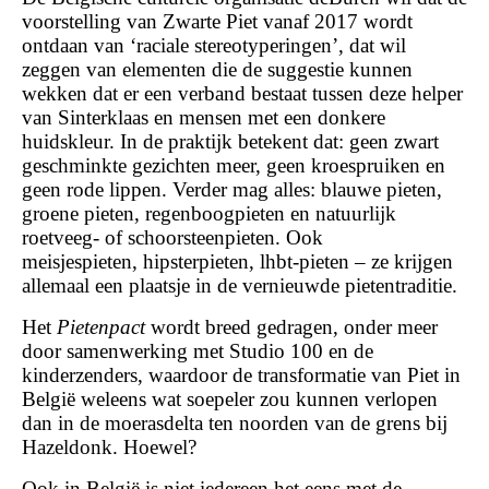
voorstelling van Zwarte Piet vanaf 2017 wordt
ontdaan van ‘raciale stereotyperingen’, dat wil
zeggen van elementen die de suggestie kunnen
wekken dat er een verband bestaat tussen deze helper
van Sinterklaas en mensen met een donkere
huidskleur. In de praktijk betekent dat: geen zwart
geschminkte gezichten meer, geen kroespruiken en
geen rode lippen. Verder mag alles: blauwe pieten,
groene pieten, regenboogpieten en natuurlijk
roetveeg- of schoorsteenpieten. Ook
meisjespieten, hipsterpieten, lhbt-pieten – ze krijgen
allemaal een plaatsje in de vernieuwde pietentraditie.
Het
Pietenpact
wordt breed gedragen, onder meer
door samenwerking met Studio 100 en de
kinderzenders, waardoor de transformatie van Piet in
België weleens wat soepeler zou kunnen verlopen
dan in de moerasdelta ten noorden van de grens bij
Hazeldonk. Hoewel?
Ook in België is niet iedereen het eens met de