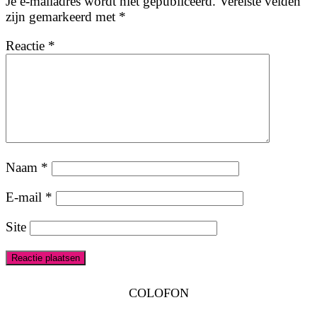
Je e-mailadres wordt niet gepubliceerd.
Vereiste velden
zijn gemarkeerd met
*
Reactie
*
Naam
*
E-mail
*
Site
COLOFON