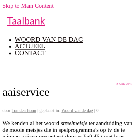
Skip to Main Content
Taalbank
WOORD VAN DE DAG
ACTUEEL
CONTACT
3
AUG 2016
aaiservice
door
Ton den Boon
|
geplaatst in:
Woord van de dag
|
0
We kenden al het woord
streelmeisje
ter aanduiding van
de mooie meisjes die in spelprogramma’s op tv de te
winnen prijzen presenteert door er lieftallig met haar