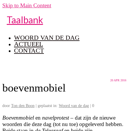
Skip to Main Content
Taalbank
WOORD VAN DE DAG
ACTUEEL
CONTACT
20
APR 2016
boevenmobiel
door
Ton den Boon
|
geplaatst in:
Woord van de dag
|
0
Boevenmobiel
en
navelprotest
– dat zijn de nieuwe
woorden die deze dag (tot nu toe) opgeleverd hebben.
Beide staan in
de Telegraaf
en beide zijn