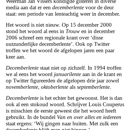
Weerman Jan Vissers kondigde gisteren in diverse
media aan dat er een
decemberlente
voor de deur
staat: een periode van lenteachtig weer in december.
Het woord is niet nieuw. Op 15 december 2000
stond het woord al eens in
Trouw
en in december
2006 schreef een regionale krant over ‘disse
uutzunderlijke decemberlente’. Ook op Twitter
troffen we het woord de afgelopen jaren een paar
keer aan.
Decemberlente
staat niet op zichzelf. In 1994 troffen
we al eens het woord
januarilente
aan in de krant en
op Twitter figureerden de afgelopen drie jaar zowel
novemberlente, oktoberlente
als
septemberlente
.
Decemberlente
is het echter het gewoonst. Het is dan
ook al een stokoud woord. Schrijver Louis Couperus
is misschien de eerste geweest die het woord heeft
gebruikt. In de bundel
Van en over alles en iedereen
staat ergens: ‘Wij gingen naar buiten. Met zulk een
decemberlente blijft men niet binnen.’