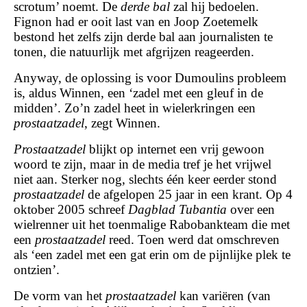
scrotum’ noemt. De
derde bal
zal hij bedoelen.
Fignon had er ooit last van en Joop Zoetemelk
bestond het zelfs zijn derde bal aan journalisten te
tonen, die natuurlijk met afgrijzen reageerden.
Anyway, de oplossing is voor Dumoulins probleem
is, aldus Winnen, een ‘zadel met een gleuf in de
midden’. Zo’n zadel heet in wielerkringen een
prostaatzadel
, zegt Winnen.
Prostaatzadel
blijkt op internet een vrij gewoon
woord te zijn, maar in de media tref je het vrijwel
niet aan. Sterker nog, slechts één keer eerder stond
prostaatzadel
de afgelopen 25 jaar in een krant. Op 4
oktober 2005 schreef
Dagblad Tubantia
over een
wielrenner uit het toenmalige Rabobankteam die met
een
prostaatzadel
reed. Toen werd dat omschreven
als ‘een zadel met een gat erin om de pijnlijke plek te
ontzien’.
De vorm van het
prostaatzadel
kan variëren (van