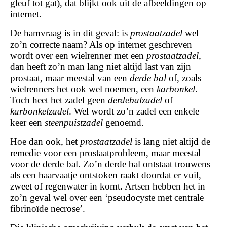
gleuf tot gat), dat blijkt ook uit de afbeeldingen op
internet.
De hamvraag is in dit geval: is
prostaatzadel
wel
zo’n correcte naam? Als op internet geschreven
wordt over een wielrenner met een
prostaatzadel
,
dan heeft zo’n man lang niet altijd last van zijn
prostaat, maar meestal van een
derde bal
of, zoals
wielrenners het ook wel noemen, een
karbonkel
.
Toch heet het zadel geen
derdebalzadel
of
karbonkelzadel
. Wel wordt zo’n zadel een enkele
keer een
steenpuistzadel
genoemd.
Hoe dan ook, het
prostaatzadel
is lang niet altijd de
remedie voor een prostaatprobleem, maar meestal
voor de derde bal. Zo’n derde bal ontstaat trouwens
als een haarvaatje ontstoken raakt doordat er vuil,
zweet of regenwater in komt. Artsen hebben het in
zo’n geval wel over een ‘pseudocyste met centrale
fibrinoïde necrose’.