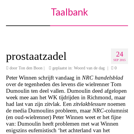
Taalbank
prostaatzadel
24
SEP 2015
door
Ton den Boon
|
geplaatst in:
Woord van de dag
|
0
Peter Winnen schrijft vandaag in
NRC handelsblad
over de tegenheden des levens die wielrenner Tom
Dumoulin ten deel vallen. Dumoulin deed afgelopen
week mee aan het WK tijdrijden in Richmond, maar
had last van zijn zitvlak. Een
zitvlakblessure
noemen
de media Dumoulins probleem, maar
NRC
-columnist
(en oud-wielrenner) Peter Winnen weet er het fijne
van: Dumoulin heeft problemen met wat Winnen
enigszins eufemistisch ‘het achterland van het