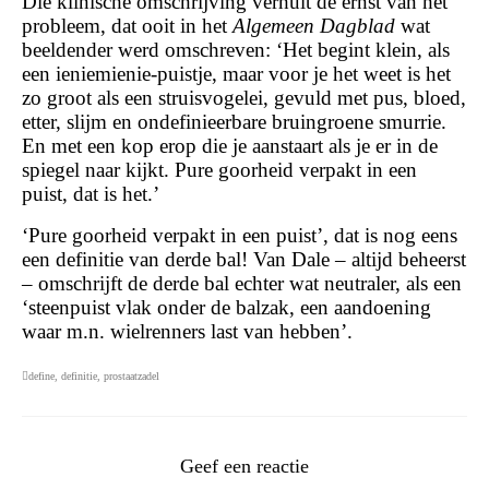
Die klinische omschrijving verhult de ernst van het
probleem, dat ooit in het
Algemeen Dagblad
wat
beeldender werd omschreven: ‘Het begint klein, als
een ieniemienie-puistje, maar voor je het weet is het
zo groot als een struisvogelei, gevuld met pus, bloed,
etter, slijm en ondefinieerbare bruingroene smurrie.
En met een kop erop die je aanstaart als je er in de
spiegel naar kijkt. Pure goorheid verpakt in een
puist, dat is het.’
‘Pure goorheid verpakt in een puist’, dat is nog eens
een definitie van derde bal! Van Dale – altijd beheerst
– omschrijft de derde bal echter wat neutraler, als een
‘steenpuist vlak onder de balzak, een aandoening
waar m.n. wielrenners last van hebben’.
define
,
definitie
,
prostaatzadel
Geef een reactie