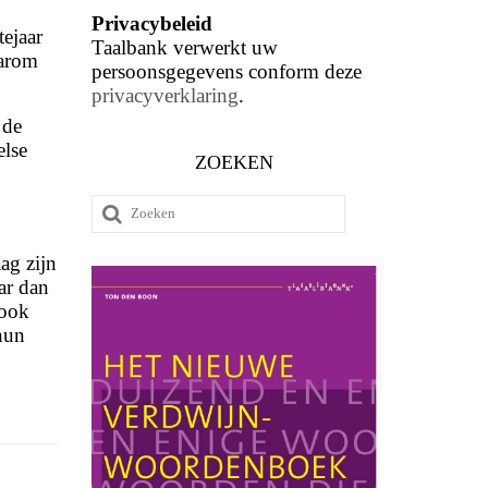
Privacybeleid
tejaar
Taalbank verwerkt uw
aarom
persoonsgegevens conform deze
privacyverklaring
.
 de
else
ZOEKEN
Zoeken
naar:
ag zijn
ar dan
 ook
hun