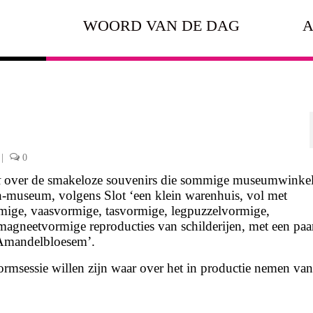
WOORD VAN DE DAG
A
|
0
t
over de smakeloze souvenirs die sommige museumwinke
-museum, volgens Slot ‘een klein warenhuis, vol met
mige, vaasvormige, tasvormige, legpuzzelvormige,
magneetvormige reproducties van schilderijen, met een paa
 Amandelbloesem’.
stormsessie willen zijn waar over het in productie nemen va