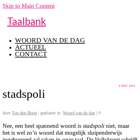
Skip to Main Content
Taalbank
WOORD VAN DE DAG
ACTUEEL
CONTACT
4
NOV 2014
stadspoli
door
Ton den Boon
|
geplaatst in:
Woord van de dag
|
0
Nee, een heel spannend woord is
stadspoli
niet, maar
het is wel zo’n woord dat mogelijk sluipenderwijs
ingeburgerd zal raken in onze taal.
De Volkskrant
schrijft