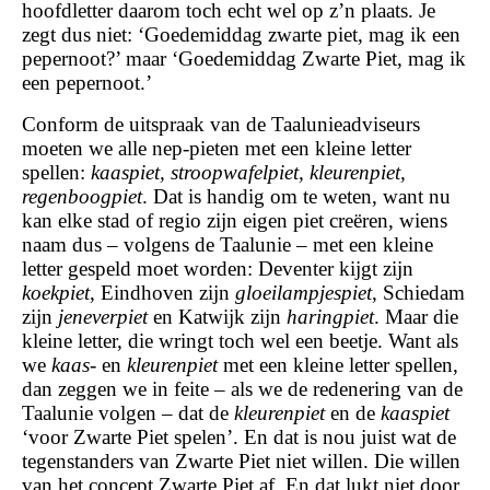
hoofdletter daarom toch echt wel op z’n plaats. Je
zegt dus niet: ‘Goedemiddag zwarte piet, mag ik een
pepernoot?’ maar ‘Goedemiddag Zwarte Piet, mag ik
een pepernoot.’
Conform de uitspraak van de Taalunieadviseurs
moeten we alle nep-pieten met een kleine letter
spellen:
kaaspiet, stroopwafelpiet, kleurenpiet,
regenboogpiet
. Dat is handig om te weten, want nu
kan elke stad of regio zijn eigen piet creëren, wiens
naam dus – volgens de Taalunie – met een kleine
letter gespeld moet worden: Deventer kijgt zijn
koekpiet
, Eindhoven zijn
gloeilampjespiet
, Schiedam
zijn
jeneverpiet
en Katwijk zijn
haringpiet
. Maar die
kleine letter, die wringt toch wel een beetje. Want als
we
kaas-
en
kleurenpiet
met een kleine letter spellen,
dan zeggen we in feite – als we de redenering van de
Taalunie volgen – dat de
kleurenpiet
en de
kaaspiet
‘voor Zwarte Piet spelen’. En dat is nou juist wat de
tegenstanders van Zwarte Piet niet willen. Die willen
van het concept Zwarte Piet af. En dat lukt niet door