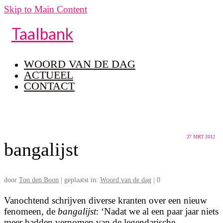
Skip to Main Content
Taalbank
WOORD VAN DE DAG
ACTUEEL
CONTACT
27
MRT 2012
bangalijst
door
Ton den Boon
|
geplaatst in:
Woord van de dag
|
0
Vanochtend schrijven diverse kranten over een nieuw
fenomeen, de
bangalijst
: ‘Nadat we al een paar jaar niets
meer hadden vernomen van de legendarische