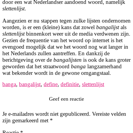
door een wat Nederlandser aandoend woord, namelijk
slettenlijst
.
Aangezien er nu stappen tegen zulke lijsten ondernomen
worden, is er een (kleine) kans dat zowel
bangalijst
als
slettenlijst
binnenkort weer uit de media verdwenen zijn.
Gezien de frequentie van het woord op internet is het
evengoed mogelijk dat we het woord nog wat langer in
het Nederlands zullen aantreffen. En dankzij de
berichtgeving over de
bangalijsten
is ook de kans groter
geworden dat het straatwoord
banga
langzamerhand
wat bekender wordt in de gewone omgangstaal.
banga
,
bangalijst
,
define
,
definitie
,
slettenlijst
Geef een reactie
Je e-mailadres wordt niet gepubliceerd.
Vereiste velden
zijn gemarkeerd met
*
Reactie
*