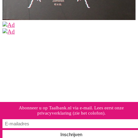
Abonneer u op Taalbank.nl via e-mail. Lees eerst onze
privacyverklaring (zie het colofon).