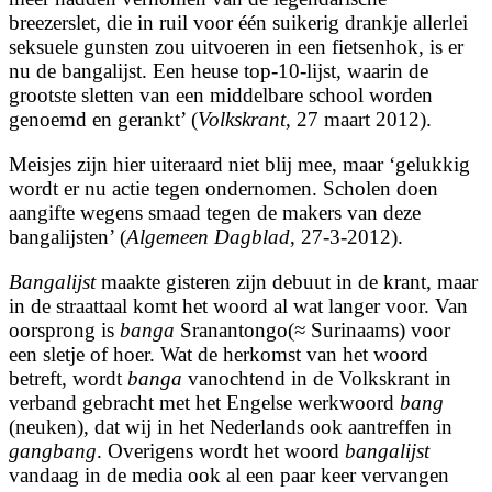
breezerslet, die in ruil voor één suikerig drankje allerlei
seksuele gunsten zou uitvoeren in een fietsenhok, is er
nu de bangalijst. Een heuse top-10-lijst, waarin de
grootste sletten van een middelbare school worden
genoemd en gerankt’ (
Volkskrant
, 27 maart 2012).
Meisjes zijn hier uiteraard niet blij mee, maar ‘gelukkig
wordt er nu actie tegen ondernomen. Scholen doen
aangifte wegens smaad tegen de makers van deze
bangalijsten’ (
Algemeen Dagblad
, 27-3-2012).
Bangalijst
maakte gisteren zijn debuut in de krant, maar
in de straattaal komt het woord al wat langer voor. Van
oorsprong is
banga
Sranantongo(≈ Surinaams) voor
een sletje of hoer. Wat de herkomst van het woord
betreft, wordt
banga
vanochtend in de Volkskrant in
verband gebracht met het Engelse werkwoord
bang
(neuken), dat wij in het Nederlands ook aantreffen in
gangbang
. Overigens wordt het woord
bangalijst
vandaag in de media ook al een paar keer vervangen