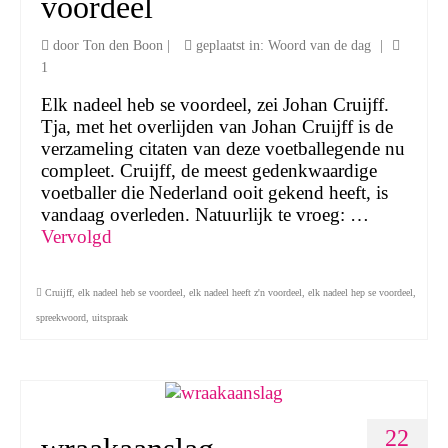
voordeel
door
Ton den Boon
|
geplaatst in:
Woord van de dag
|
1
Elk nadeel heb se voordeel, zei Johan Cruijff.
Tja, met het overlijden van Johan Cruijff is de
verzameling citaten van deze voetballegende nu
compleet. Cruijff, de meest gedenkwaardige
voetballer die Nederland ooit gekend heeft, is
vandaag overleden. Natuurlijk te vroeg: …
Vervolgd
Cruijff
,
elk nadeel heb se voordeel
,
elk nadeel heeft z'n voordeel
,
elk nadeel hep se voordeel
,
spreekwoord
,
uitspraak
22