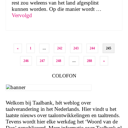
rest zou weleens van het land afgesplitst
kunnen worden. Op die manier wordt …
Vervolgd
Berichten
«
1
…
242
243
244
245
paginering
246
247
248
…
288
»
COLOFON
Welkom bij Taalbank, hét weblog over
taalverandering in het Nederlands. Hier vindt u het
laatste nieuws over taalontwikkelingen en taaltrends.
Tevens wordt hier elke werkdag het ‘Woord van de
Dag’ gepubliceerd. Meer informatie over Taalbank.nl