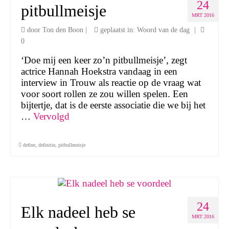
24
pitbullmeisje
MRT 2016
door
Ton den Boon
|
geplaatst in:
Woord van de dag
|
0
‘Doe mij een keer zo’n pitbullmeisje’, zegt
actrice Hannah Hoekstra vandaag in een
interview in Trouw als reactie op de vraag wat
voor soort rollen ze zou willen spelen. Een
bijtertje, dat is de eerste associatie die we bij het
…
Vervolgd
define
,
definitie
,
pitbullmeisje
24
Elk nadeel heb se
MRT 2016