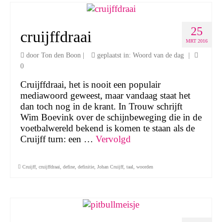
25
cruijffdraai
MRT 2016
door
Ton den Boon
|
geplaatst in:
Woord van de dag
|
0
Cruijffdraai, het is nooit een populair
mediawoord geweest, maar vandaag staat het
dan toch nog in de krant. In Trouw schrijft
Wim Boevink over de schijnbeweging die in de
voetbalwereld bekend is komen te staan als de
Cruijff turn: een …
Vervolgd
Cruijff
,
cruijffdraai
,
define
,
definitie
,
Johan Cruijff
,
taal
,
woorden