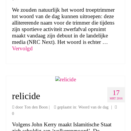
We zouden natuurlijk het woord troeptrimmer
tot woord van de dag kunnen uitroepen: deze
allitererende naam voor de trimmer die tijdens
zijn sportieve activiteit zwerfafval opruimt
maakt vandaag zijn debuut in de landelijke
media (NRC Next). Het woord is echter …
Vervolgd
17
relicide
MRT 2016
door
Ton den Boon
|
geplaatst in:
Woord van de dag
|
0
Volgens John Kerry maakt Islamitische Staat
zich schuldig aan ‘volkerenmoord’. De