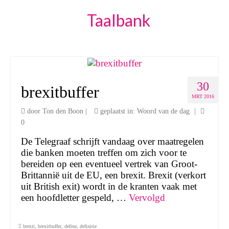
Taalbank
30
brexitbuffer
MRT 2016
door
Ton den Boon
|
geplaatst in:
Woord van de dag
|
0
De Telegraaf schrijft vandaag over maatregelen
die banken moeten treffen om zich voor te
bereiden op een eventueel vertrek van Groot-
Brittannië uit de EU, een brexit. Brexit (verkort
uit British exit) wordt in de kranten vaak met
een hoofdletter gespeld, …
Vervolgd
brexit
,
brexitbuffer
,
define
,
definitie