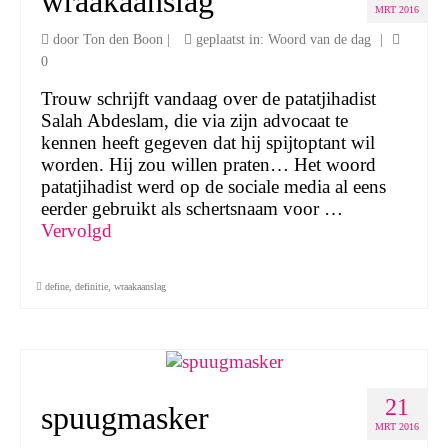
wraakaanslag
MRT 2016
door
Ton den Boon
|
geplaatst in:
Woord van de dag
|
0
Trouw schrijft vandaag over de patatjihadist
Salah Abdeslam, die via zijn advocaat te
kennen heeft gegeven dat hij spijtoptant wil
worden. Hij zou willen praten… Het woord
patatjihadist werd op de sociale media al eens
eerder gebruikt als schertsnaam voor …
Vervolgd
define
,
definitie
,
wraakaanslag
21
spuugmasker
MRT 2016